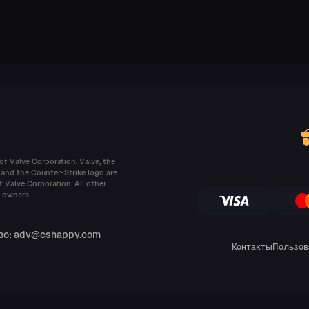
f Valve Corporation. Valve, the
 and the Counter-Strike logo are
 Valve Corporation. All other
e owners
во: adv@cshappy.com
Контакты
Пользов