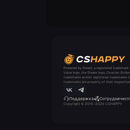
GALIL AR
Connexion
kiker
GALIL AR
Connexion
kiker
SG 553
Triarch
Powered by Steam, a registered trademark o
kiker
Valve logo, the Steam logo, Counter-Strike
trademarks and/or registered trademarks of
M4A4
Magnesium
trademarks are property of their respectiv
kiker
Поддержка
Сотрудничест
Copyright © 2015–2026 CSHAPPY
FAMAS
Crypsis
kiker
MP7