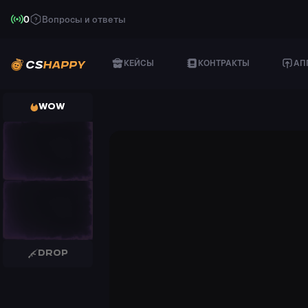
0
Вопросы и ответы
КЕЙСЫ
КОНТРАКТЫ
АП
WOW
P250
Supernova
kiker
FAMAS
Valence
kiker
DROP
DESERT EAGLE
Calligraffiti
kiker