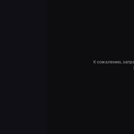
DUAL BERETTAS
Cobalt Quartz
kiker
MP5-SD
Condition Zero
kiker
NOVA
К сожалению, запр
Smart Gun
kiker
M4A1-S
Liquidation
kiker
M4A1-S
Liquidation
kiker