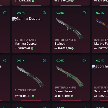
от 306 522,62
от 276 760,68
от 234 362
0.01%
0.01%
0.01%
BUTTERFLY KNIFE
BUTTERFLY KNIFE
BUTTERFLY
Gamma Doppler
Stained
Marble F
от 181 839,42
от 174 897,98
от 158 769,
0.01%
0.01%
0.01%
BUTTERFLY KNIFE
BUTTERFLY
BUTTERFLY KNIFE
Boreal Forest
Scorched
от 110 499,99
от 110 420,98
от 84 971,3