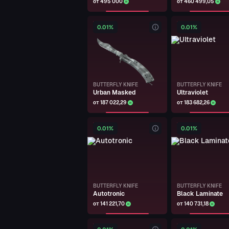
от 495 000
от 460 499,05
GLOCK-18
Sacrifice
0.01%
0.01%
Арзу Бакинский
MAG-7
Petroglyph
Арзу Бакинский
BUTTERFLY KNIFE
BUTTERFLY KNIFE
Urban Masked
Ultraviolet
DUAL BERETTAS
Cobalt Quartz
от 187 022,29
от 183 682,26
Арзу Бакинский
0.01%
0.01%
DUAL BERETTAS
Cobalt Quartz
Арзу Бакинский
GLOCK-18
BUTTERFLY KNIFE
BUTTERFLY KNIFE
Winterized
Autotronic
Black Laminate
от 141 221,70
от 140 731,18
Арзу Бакинский
GLOCK-18