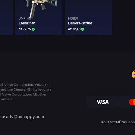
UMP-45
NEGEV
Labyrinth
Desert-Strike
от 77,75
от 72,48
f Valve Corporation. Valve, the
 and the Counter-Strike logo are
 Valve Corporation. All other
e owners
во: adv@cshappy.com
Контакты
Пользов