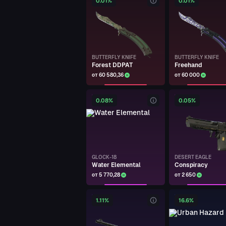
0.01%
0.01%
Winterized
Арзу Бакинский
GLOCK-18
Winterized
BUTTERFLY KNIFE
BUTTERFLY KNIFE
Forest DDPAT
Freehand
Арзу Бакинский
от 60 580,36
от 60 000
GLOCK-18
Winterized
0.08%
0.05%
Арзу Бакинский
M4A4
Choppa
Арзу Бакинский
GLOCK-18
DESERT EAGLE
Water Elemental
Conspiracy
P250
от 5 770,28
от 2 650
Hive
Арзу Бакинский
1.11%
16.6%
SG 553
Colony IV