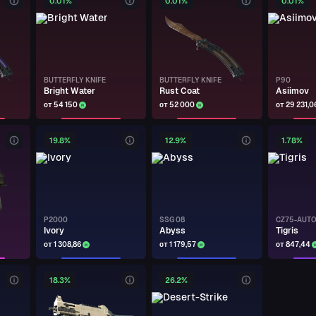
0.01%
0.01%
0.01%
BUTTERFLY KNIFE
BUTTERFLY KNIFE
P90
Bright Water
Rust Coat
Asiimov
от 54 150
от 52 000
от 29 231,0
19.8%
12.9%
1.78%
P2000
SSG 08
CZ75-AUT
Ivory
Abyss
Tigris
от 1 308,86
от 1 179,57
от 847,44
18.3%
26.2%