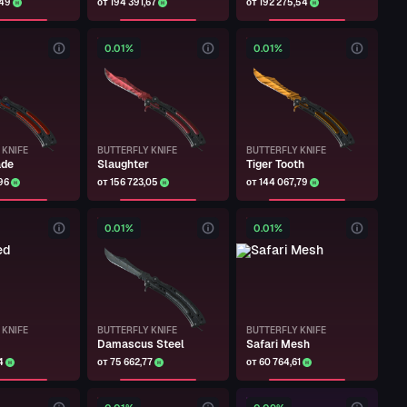
,49
от 194 391,67
от 192 275,54
0.01%
0.01%
 KNIFE
BUTTERFLY KNIFE
BUTTERFLY KNIFE
ade
Slaughter
Tiger Tooth
96
от 156 723,05
от 144 067,79
0.01%
0.01%
 KNIFE
BUTTERFLY KNIFE
BUTTERFLY KNIFE
Damascus Steel
Safari Mesh
4
от 75 662,77
от 60 764,61