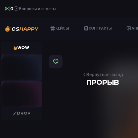
0
Вопросы и ответы
КЕЙСЫ
КОНТРАКТЫ
АП
WOW
TEC-9
Isaac
Sneg
Вернуться назад
ПРОРЫВ
SG 553
Colony IV
Арзу Бакинский
DROP
GLOCK-18
Winterized
Арзу Бакинский