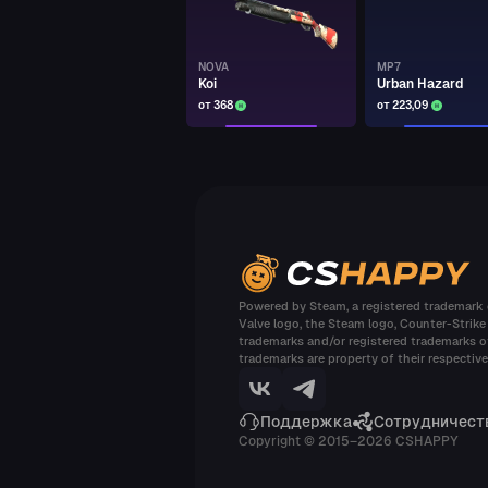
Арзу Бакинский
NOVA
MP7
AK-47
Elite Build
Koi
Urban Hazard
от 368
от 223,09
Арзу Бакинский
AK-47
Elite Build
Арзу Бакинский
DESERT EAGLE
Heat Treated
Powered by Steam, a registered trademark o
Арзу Бакинский
Valve logo, the Steam logo, Counter-Strike
trademarks and/or registered trademarks of
DESERT EAGLE
trademarks are property of their respectiv
Urban Rubble
Арзу Бакинский
Поддержка
Сотрудничест
Copyright © 2015–2026 CSHAPPY
NEGEV
Terrain