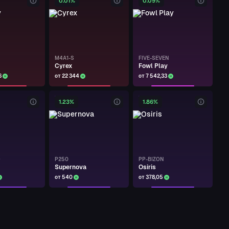
0.01%
0.09%
M4A1-S
FIVE-SEVEN
Cyrex
Fowl Play
6
от 22 344
от 7 542,33
1.23%
1.86%
O
P250
PP-BIZON
Supernova
Osiris
от 540
от 378,05