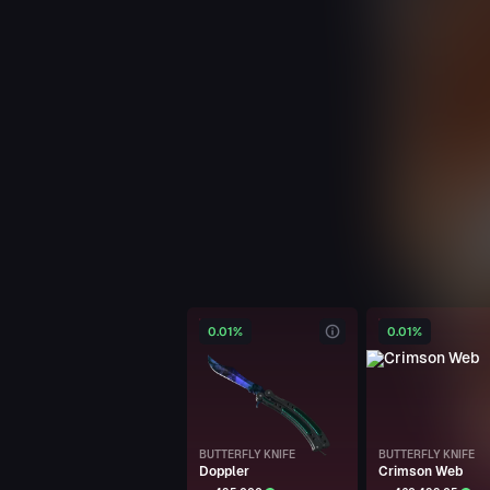
GLOCK-18
Off World
Арзу Бакинский
AUG
Creep
Арзу Бакинский
DESERT EAGLE
Calligraffiti
Арзу Бакинский
DUAL BERETTAS
Cobalt Quartz
0.01%
0.01%
Арзу Бакинский
GLOCK-18
Sacrifice
BUTTERFLY KNIFE
BUTTERFLY KNIFE
Арзу Бакинский
Doppler
Crimson Web