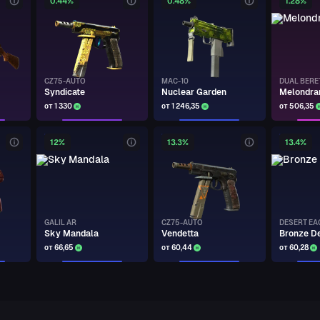
0.44%
0.48%
1.28%
CZ75-AUTO
MAC-10
DUAL BERE
Syndicate
Nuclear Garden
Melondr
от 1 330
от 1 246,35
от 506,35
12%
13.3%
13.4%
GALIL AR
CZ75-AUTO
DESERT EA
Sky Mandala
Vendetta
Bronze D
от 66,65
от 60,44
от 60,28