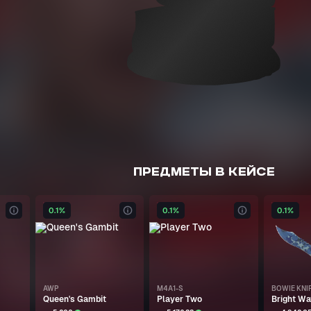
ПРЕДМЕТЫ В КЕЙСЕ
0.1%
0.1%
0.1%
AWP
M4A1-S
BOWIE KNI
Queen's Gambit
Player Two
Bright Wa