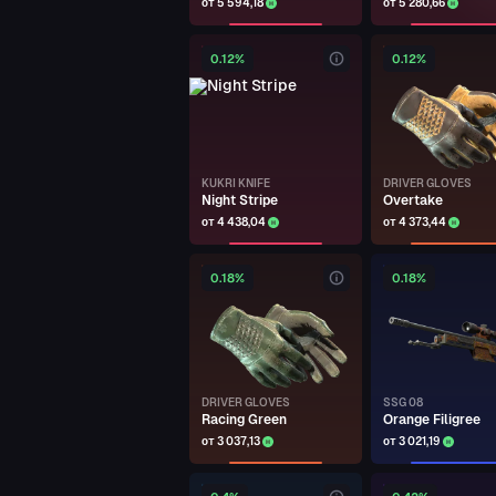
от 5 594,18
от 5 280,66
bisesus #MAGIXRUST
0.12%
0.12%
PP-BIZON
Runic
bisesus #MAGIXRUST
★ BUTTERFLY KNIFE
Forest DDPAT
KUKRI KNIFE
DRIVER GLOVES
Night Stripe
Overtake
PAYDAY
от 4 438,04
от 4 373,44
★ BAYONET
Slaughter
0.18%
0.18%
PAYDAY
★ BOWIE KNIFE
Autotronic
DRIVER GLOVES
SSG 08
PAYDAY
Racing Green
Orange Filigree
от 3 037,13
от 3 021,19
★ HAND WRAPS
Overprint