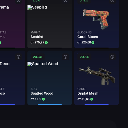
2.5%
3.12%
TTAS
MAG-7
GLOCK-18
ama
Seabird
Coral Bloom
от 275,97
от 225,88
20.3%
20.5%
GLE
AUG
G3SG1
eco
Spalted Wood
Digital Mesh
от 41,19
от 40,85