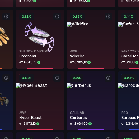
от 5 200
от 5 176,38
от 4 942,0
0.12%
0.13%
0.14%
SHADOW DAGGERS
AWP
PARACORD 
Freehand
Wildfire
Safari Me
от 4 345,19
от 3 985,12
от 3 900
0.18%
0.2%
0.24%
AWP
GALIL AR
P90
Hyper Beast
Cerberus
Baroque 
от 2 973,13
от 2 684,50
от 2 318,40