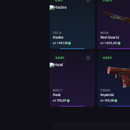
0.4%
0.42%
PAYDAY
DESERT EAGLE
Code Red
PAYDAY
TEC-9
NOVA
AK-47
Hades
Red Quartz
Asiimov
от 1 451,18
от 1 405,40
PAYDAY
3.64%
4.92%
SSG 08
Fever Dream
PAYDAY
P250
Wingshot
MAG-7
P2000
Heat
Imperial
от 196,29
от 149,28
PAYDAY
SG 553
Triarch
PAYDAY