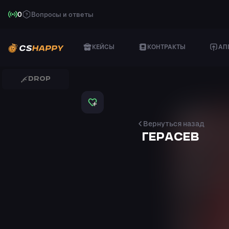
0
Вопросы и ответы
КЕЙСЫ
КОНТРАКТЫ
АП
DROP
SCAR-20
Caged
Бемби cshappy.com
Вернуться назад
PP-BIZON
ГЕРАСЕВ
Brass
Бемби cshappy.com
UMP-45
Fragment
Бемби cshappy.com
PP-BIZON
Brass