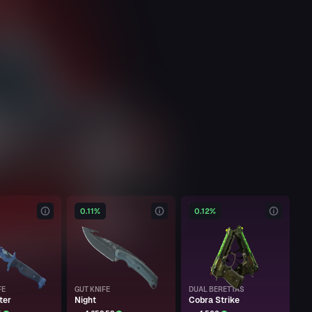
0.11%
0.12%
FE
GUT KNIFE
DUAL BERETTAS
ter
Night
Cobra Strike