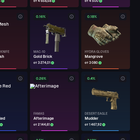
5
от 4 658,58
от 4 500
0.16%
0.18%
KNIFE
MAC-10
HYDRA GLOVES
sh
Gold Brick
Mangrove
от 3 274,01
от 3 080
0.26%
0.4%
FAMAS
DESERT EAGLE
Red
Afterimage
Mudder
от 2 144,61
от 1 467,92