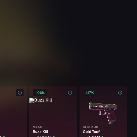
1.06%
1.17%
M4A4
GLOCK-18
Buzz Kill
Gold Toof