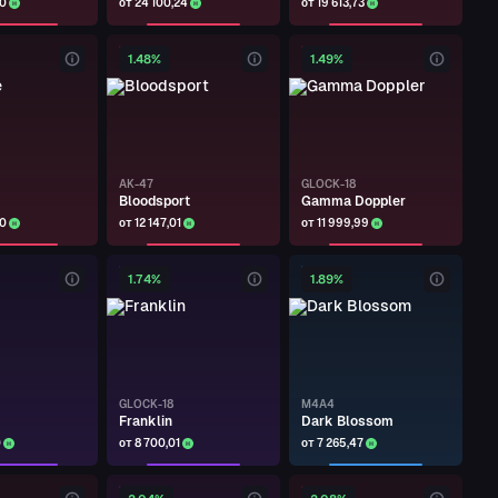
50
от 24 100,24
от 19 613,73
1.48%
1.49%
AK-47
GLOCK-18
Bloodsport
Gamma Doppler
50
от 12 147,01
от 11 999,99
1.74%
1.89%
GLOCK-18
M4A4
Franklin
Dark Blossom
0
от 8 700,01
от 7 265,47