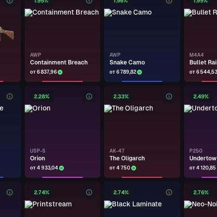
1.95%
1.96%
1.99%
AWP
AWP
M4A4
Containment Breach
Snake Camo
Bullet Rai
от 6 837,96
от 6 789,82
от 6 544,5
2.28%
2.33%
2.49%
USP-S
AK-47
P250
Orion
The Oligarch
Undertow
от 4 933,04
от 4 750
от 4 120,85
2.74%
2.74%
2.76%