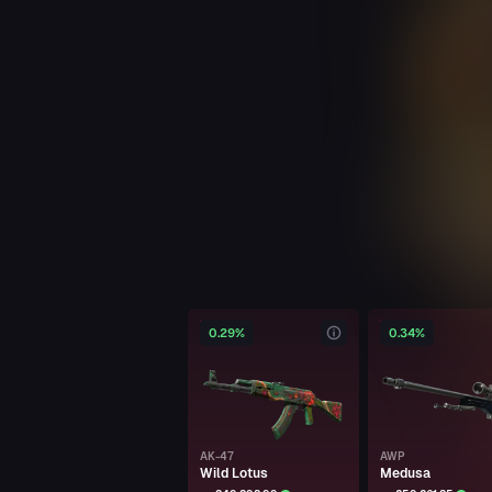
DUAL BERETTAS
Cobalt Quartz
kiker
MP5-SD
Condition Zero
kiker
NOVA
Smart Gun
kiker
M4A1-S
Liquidation
0.29%
0.34%
kiker
M4A1-S
Liquidation
AK-47
AWP
kiker
Wild Lotus
Medusa