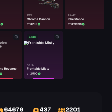
AWP
AK-47
Chrome Cannon
Inheritance
от 3 290
от 3 199,98
3.18%
AK-47
ne Revenge
Frontside Misty
от 2 500
64676
437
2201