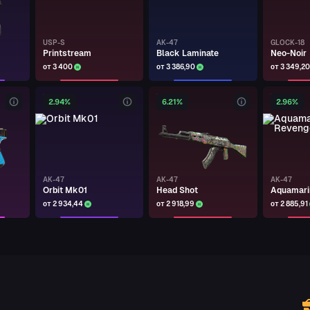
USP-S
AK-47
GLOCK-18
Printstream
Black Laminate
Neo-Noir
от 3 400
от 3 386,90
от 3 349,20
2.94%
6.21%
2.96%
AK-47
AK-47
AK-47
Orbit Mk01
Head Shot
Aquamari
от 2 934,44
от 2 918,99
от 2 885,91