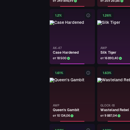
от 349 898,99
от 259 261,85
GALIL AR
Connexion
1.2%
1.26%
kiker
GALIL AR
Connexion
kiker
AK-47
AWP
Case Hardened
Silk Tiger
SG 553
Triarch
от 18 500
от 16 890,40
kiker
1.61%
1.63%
M4A4
Magnesium
kiker
FAMAS
AWP
GLOCK-18
Crypsis
Queen's Gambit
Wasteland Rebel
от 10 134,06
от 9 887,04
kiker
MP7