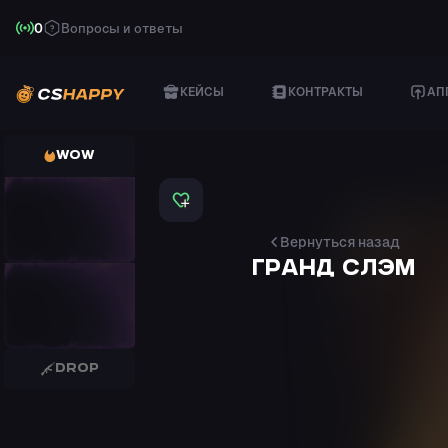
0
Вопросы и ответы
КЕЙСЫ
КОНТРАКТЫ
АП
WOW
P250
Supernova
kiker
Вернуться назад
ГРАНД СЛЭМ
FAMAS
Valence
kiker
DROP
DESERT EAGLE
Calligraffiti
kiker