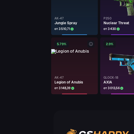
kiker
AK-47
P250
UMP-45
Labyrinth
Jungle Spray
Nuclear Threat
от 3 510,71
от 3 430
kiker
5.79%
2.9%
DESERT EAGLE
Oxide Blaze
kiker
DESERT EAGLE
Oxide Blaze
AK-47
GLOCK-18
Legion of Anubis
AXIA
kiker
от 3 148,39
от 3 013,56
TEC-9
Sandstorm
kiker
CZ75-AUTO
Distressed