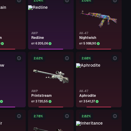
2.04%
2.08%
AWP
AK-47
n
Redline
Nightwish
3
от 6 205,06
от 5 986,90
2.62%
2.68%
AWP
AK-47
Printstream
Aphrodite
от 3 720,55
от 3 541,37
2.78%
2.82%