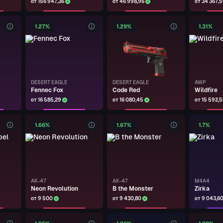
от 156 947,36
от 46 998,96
от 34 367,
1.27%
1.29%
1.31%
DESERT EAGLE
DESERT EAGLE
AWP
Fennec Fox
Code Red
Wildfire
от 16 585,29
от 16 080,45
от 15 592,
1.66%
1.67%
1.7%
AK-47
AK-47
M4A4
Neon Revolution
B the Monster
Zirka
от 9 500
от 9 430,80
от 9 043,6