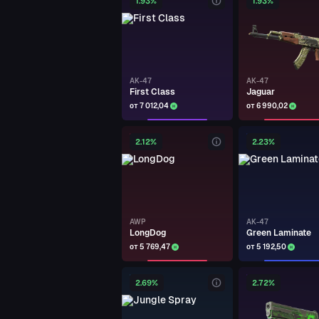
1.93%
1.93%
Urban Hazard
kiker
PP-BIZON
Fuel Rod
AK-47
AK-47
First Class
Jaguar
kiker
от 7 012,04
от 6 990,02
GLOCK-18
Candy Apple
2.12%
2.23%
kiker
P2000
Acid Etched
kiker
AWP
AK-47
LongDog
Green Laminate
FAMAS
от 5 769,47
от 5 192,50
Valence
kiker
2.69%
2.72%
P90
Traction